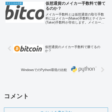
だ、MT5でFXが出来る国内業者は現在
仮想通貨のメイカー手数料で勝て
テクニカル分析
(2020年...
るのか？
メイカー手数料とは仮想通貨の取引手数
料にはメイカー(Maker)手数料とテイカー
(Taker)手数料が存在します。メイカー手
数料は指値注文に、テイカー手数料は成
行・逆指値注文に対応する手数料です。
指値注文を取引板に並べることでレート
安定化に...
仮想通貨のメイカー手数料で勝てるの
か？
WindowsでのPython環境の比較
コメント