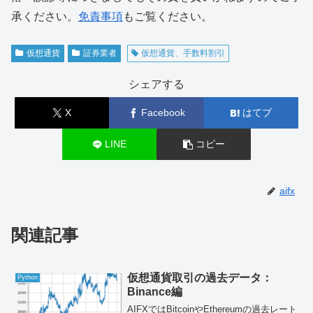
承ください。
免責事項
もご覧ください。
仮想通貨
証券業者
仮想通貨、手数料割引
シェアする
X
Facebook
はてブ
LINE
コピー
aifx
関連記事
仮想通貨取引の過去データ：
Python
Binance編
AIFXではBitcoinやEthereumの過去レート