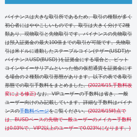
バイナンスは大きな取引所であるため、取引の種類が多く
初心者にはややこしいものです。取引は大きく分けて2種
類あり、現物取引と先物取引です。バイナンスの先物取引
は預入証拠金の最大100倍までの取引が可能です。先物取
引は米ドルに連動したステーブルコイン(テザー(USDT)か
バイナンスUSD(BUSD) )を証拠金にする場合と、ビット
コインやイーサリアムといった他の仮想通貨を証拠金にす
る場合の２種類の取引形態があります。以下の表で各取引
形態での取引手数料をまとめました。
(2022/6/15,手数料改
変による修正)
なお、VIPユーザーの手数料は省き、一般
ユーザー向けのみ記載しています。詳細な手数料はバイナ
ンスの
手数料ページ
をご覧ください。
(2022/6/15時点で
は、BUSDベースの先物で一般ユーザーのメイカー手数料
は0.03%で、VIP2以上のユーザーで0.023%になります。)