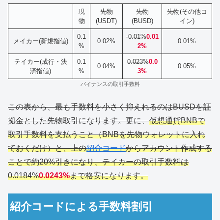
現
先物
先物
先物(その他コ
物
(USDT)
(BUSD)
イン)
0.1
-0.01%
0.01
メイカー(新規指値)
0.02%
0.01%
%
2%
テイカー(成行・決
0.1
0.023%
0.0
0.04%
0.05%
済指値)
%
3%
バイナンスの取引手数料
この表から、最も手数料を小さく抑えれるのはBUSDを証
拠金とした先物取引になります。更に、
仮想通貨BNBで
取引手数料を支払うこと（BNBを先物ウォレットに入れ
ておくだけ）と、上の
紹介コード
からアカウント作成する
ことで約20%引きになり、テイカーの取引手数料は
0.0184%
0.0243%
まで格安になります。
紹介コードによる手数料割引