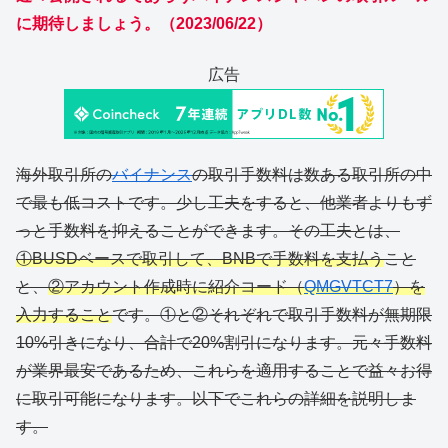
に期待しましょう。（2023/06/22）
広告
海外取引所の
バイナンス
の取引手数料は数ある取引所の中
で最も低コストです。少し工夫をすると、他業者よりもず
っと手数料を抑えることができます。その工夫とは、
①BUSDベースで取引して、BNBで手数料を支払う
こと
と、
②アカウント作成時に紹介コード（
QMGVTCT7
）を
入力すること
です。①と②それぞれで取引手数料が無期限
10%引きになり、合計で20%割引になります。元々手数料
が業界最安であるため、これらを適用することで益々お得
に取引可能になります。以下でこれらの詳細を説明しま
す。