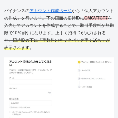
バイナンスの
アカウント作成ページ
から「個人アカウント
の作成」を行います。下の画面の招待IDに
QMGVTCT7
を
入力してアカウントを作成することで、取引手数料が無期
限で10％割引になります。上手く招待IDが入力される
と、
招待IDの下に「手数料のキックバック率：10％」が
表示されます
。