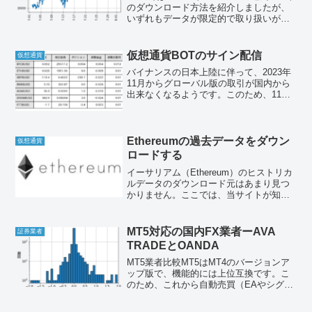
のダウンロード方法を紹介しましたが、
いずれもデータが限定的で取り扱いが難
しいものでした。海外取引所で最大大手
のBinanceでは、他業者に例を見ない規模
のデータが提供され、(ほぼ)完全...
仮想通貨BOTのサイン配信
仮想通貨
バイナンスの日本上陸に伴って、2023年
11月からグローバル版の取引が国内から
出来なくなるようです。このため、11月
上旬をもって本配信を終了します。ま
た、６月中頃よりTwitter APIの画像投稿
が無料版で不可能になってしまいまし
た。この...
Ethereumの過去データをダウン
仮想通貨
ロードする
イーサリアム（Ethereum）のヒストリカ
ルデータのダウンロード元はあまり見つ
かりません。ここでは、当サイトが知る
２つのダウンロード方法を紹介します。
①KaggleのDatasetsからのダウンロード
機械学習のコンペを開催するKaggle...
MT5対応の国内FX業者ーAVA
証券業者
TRADEとOANDA
MT5業者比較MT5はMT4のバージョンア
ップ版で、機能的には上位互換です。こ
のため、これから自動売買（EAやシグナ
ル）を使おうとする人にとっては、MT5
から始めるのが良いかもしれません。た