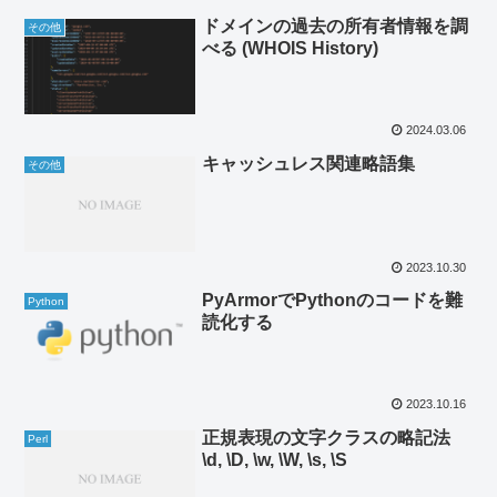
ドメインの過去の所有者情報を調
その他
べる (WHOIS History)
2024.03.06
キャッシュレス関連略語集
その他
2023.10.30
PyArmorでPythonのコードを難
Python
読化する
2023.10.16
正規表現の文字クラスの略記法
Perl
\d, \D, \w, \W, \s, \S