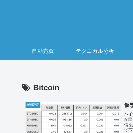
自動売買
テクニカル分析
Bitcoin
仮
仮想通貨
バイ
が国
信を
で不