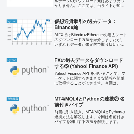
ルデータのダウンロード元はあまり見つ
かりません。ここでは、当サイトが知る
２つのダウンロード方法を紹介します。
①KaggleのDatasetsからのダウンロード
機械学習のコンペを開催するKaggle...
仮想通貨取引の過去データ：
Python
Binance編
AIFXではBitcoinやEthereumの過去レート
のダウンロード方法を紹介しましたが、
いずれもデータが限定的で取り扱いが難
しいものでした。海外取引所で最大大手
のBinanceでは、他業者に例を見ない規模
のデータが提供され、(ほぼ)完全...
FXの過去データをダウンロード
Python
する⑤ (Yahoo! Finance API)
Yahoo! Finance API を用いることで、マ
ーケットに関するさまざまな情報を簡単
に取得することができます。今回は、
Python で yfinance パッケージを用いて
FXの過去データを取得してみます。
yfinance は pi...
MT4/MQL4とPythonの連携② 名
自動売買
前付きパイプ
前回に引き続き、MT4/MQL4とPythonの
連携方法を解説します。今回は名前付き
パイプを利用する方法を解説します。