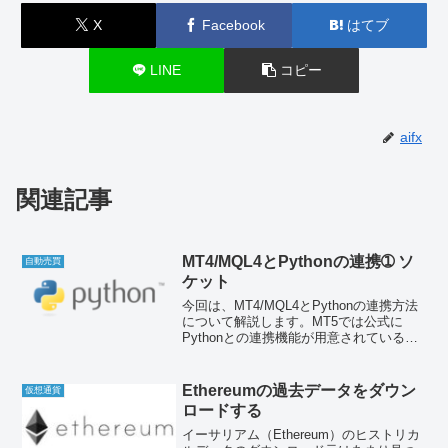
X
Facebook
はてブ
LINE
コピー
aifx
関連記事
MT4/MQL4とPythonの連携➀ ソ
自動売買
ケット
今回は、MT4/MQL4とPythonの連携方法
について解説します。MT5では公式に
Pythonとの連携機能が用意されているの
ですが、残念ながら国内業者での採用が
多いMT4では用意されていません。
Ethereumの過去データをダウン
仮想通貨
ロードする
イーサリアム（Ethereum）のヒストリカ