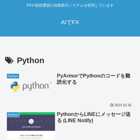
FXや仮想通貨の自動取引システムを研究しています
AIでFX
Python
PyArmorでPythonのコードを難
Python
読化する
2023.10.16
PythonからLINEにメッセージ送
Python
る (LINE Notify)