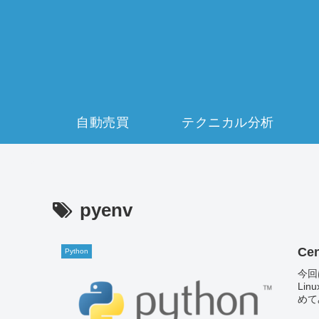
自動売買
テクニカル分析
pyenv
Ce
Python
今回は
Lin
めて