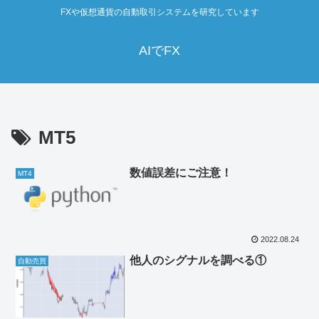
FXや仮想通貨の自動取引システムを研究しています
AIでFX
MT5
数値誤差にご注意！
MT4
2022.08.24
他人のシグナルを調べる①
自動売買