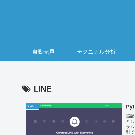
自動売買
テクニカル分析
LINE
Py
Python
追記
とし
ラム
利です