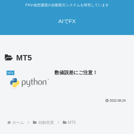
FXや仮想通貨の自動取引システムを研究しています
AIでFX
MT5
数値誤差にご注意！
MT4
2022.08.24
ホーム
自動売買
MT5